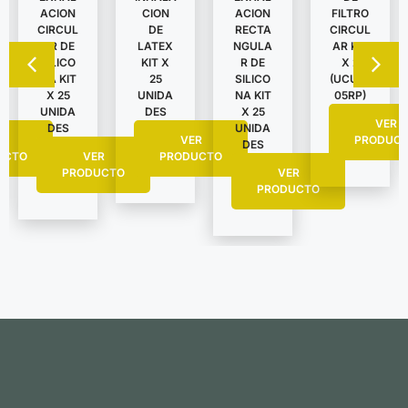
ACION
CION
ACION
FILTRO
CIRCUL
DE
RECTA
CIRCUL
AR DE
LATEX
NGULA
AR KIT
SILICO
KIT X
R DE
X 2
NA KIT
25
SILICO
(UCU62
X 25
UNIDA
NA KIT
05RP)
UNIDA
DES
X 25
VER
DES
UNIDA
R
VER
PRODUC
DES
UCTO
VER
PRODUCTO
PRODUCTO
VER
PRODUCTO