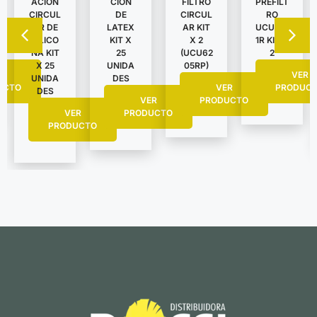
ACION
CION
FILTRO
PREFILT
CIRCUL
DE
CIRCUL
RO
AR DE
LATEX
AR KIT
UCU051
SILICO
KIT X
X 2
1R KIT X
NA KIT
25
(UCU62
2
X 25
UNIDA
05RP)
R
VER
UNIDA
DES
UCTO
VER
PRODUC
DES
VER
PRODUCTO
VER
PRODUCTO
PRODUCTO