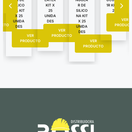
SILICO
KIT X
R DE
1R KIT X
NA KIT
25
SILICO
2
X 25
UNIDA
NA KIT
R
VER
UNIDA
DES
X 25
UCTO
PRODUC
DES
UNIDA
VER
DES
VER
PRODUCTO
PRODUCTO
VER
PRODUCTO