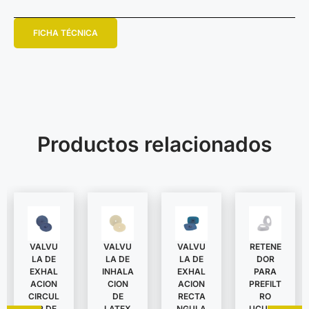
FICHA TÉCNICA
Productos relacionados
VALVU
VALVU
VALVU
RETENE
LA DE
LA DE
LA DE
DOR
EXHAL
INHALA
EXHAL
PARA
ACION
CION
ACION
PREFILT
CIRCUL
DE
RECTA
RO
AR DE
LATEX
NGULA
UCU051