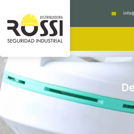
info@
De