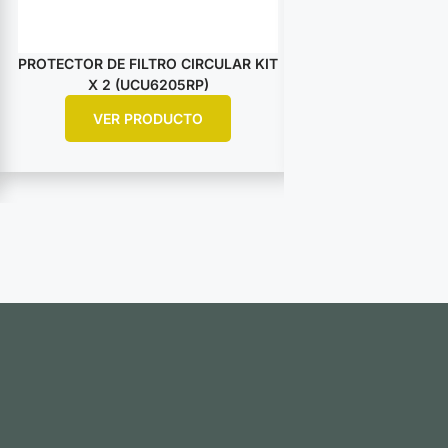
PROTECTOR DE FILTRO CIRCULAR KIT
RETENEDOR PA
X 2 (UCU6205RP)
UCU0511R
VER PRODUCTO
VER PR