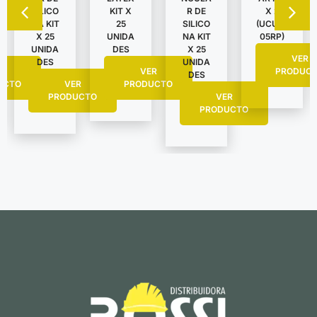
SILICO
KIT X
R DE
X 2
NA KIT
25
SILICO
(UCU62
X 25
UNIDA
NA KIT
05RP)
UNIDA
DES
X 25
VER
DES
UNIDA
R
VER
PRODUC
DES
UCTO
VER
PRODUCTO
PRODUCTO
VER
PRODUCTO