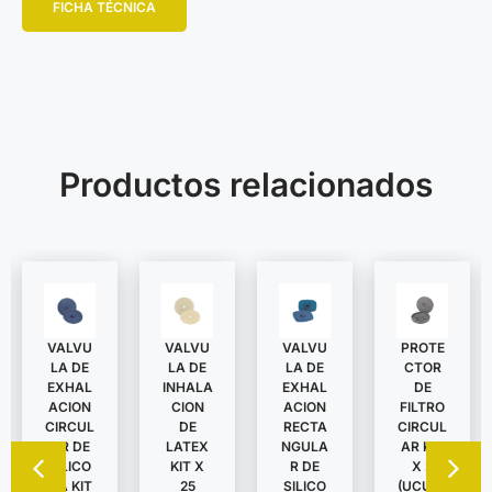
FICHA TÉCNICA
Productos relacionados
VALVU
VALVU
VALVU
PROTE
LA DE
LA DE
LA DE
CTOR
EXHAL
INHALA
EXHAL
DE
ACION
CION
ACION
FILTRO
CIRCUL
DE
RECTA
CIRCUL
AR DE
LATEX
NGULA
AR KIT
SILICO
KIT X
R DE
X 2
NA KIT
25
SILICO
(UCU62