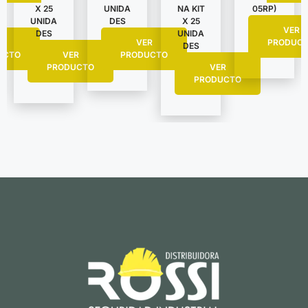
X 25
UNIDA
NA KIT
05RP)
UNIDA
DES
X 25
VER
DES
UNIDA
R
VER
PRODUC
DES
UCTO
VER
PRODUCTO
PRODUCTO
VER
PRODUCTO