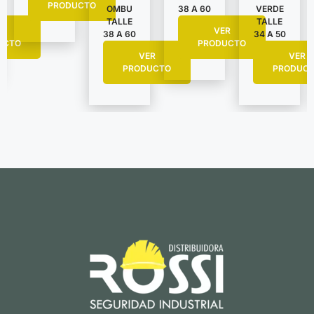
PRODUCTO
VERDE
OMBU
38 A 60
TALLE
TALLE
R
VER
34 A 50
38 A 60
UCTO
PRODUCTO
VER
VER
PRODUC
PRODUCTO