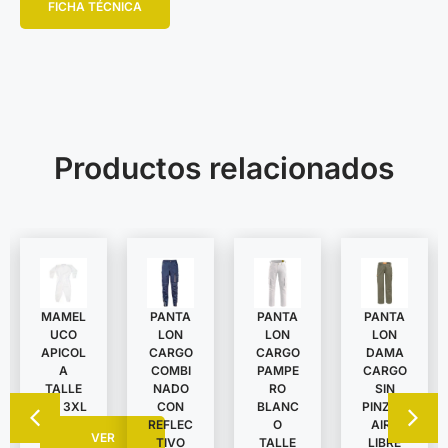
FICHA TÉCNICA
Productos relacionados
MAMEL
PANTA
PANTA
PANTA
UCO
LON
LON
LON
APICOL
DAMA
CARGO
CARGO
A
CARGO
COMBI
PAMPE
TALLE
SIN
NADO
RO
S A 3XL
PINZAS
CON
BLANC
AIRE
REFLEC
O
VER
LIBRE
TIVO
TALLE