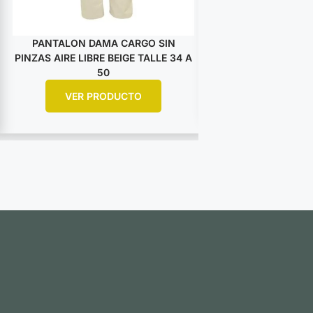
PANTALON DAMA CARGO SIN
PANTALON CON R
PINZAS AIRE LIBRE BEIGE TALLE 34 A
BEIGE TAL
50
VER PR
VER PRODUCTO