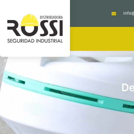
info@
De