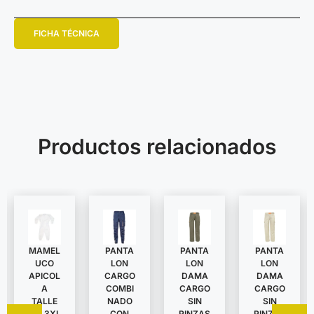
FICHA TÉCNICA
Productos relacionados
MAMEL
PANTA
PANTA
PANTA
UCO
LON
LON
LON
APICOL
DAMA
DAMA
CARGO
A
CARGO
CARGO
COMBI
TALLE
SIN
SIN
NADO
S A 3XL
PINZAS
PINZAS
CON