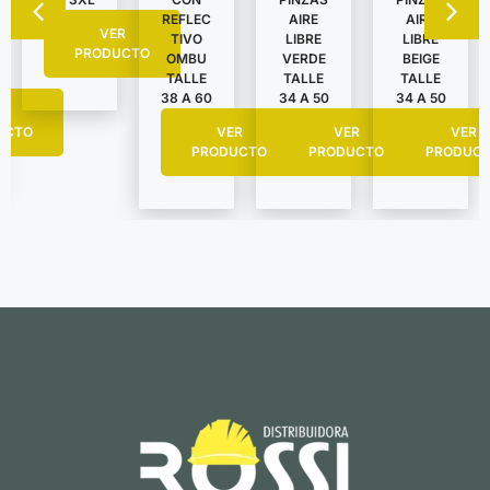
AIRE
AIRE
REFLEC
VER
LIBRE
LIBRE
TIVO
PRODUCTO
VERDE
BEIGE
OMBU
TALLE
TALLE
TALLE
34 A 50
34 A 50
38 A 60
R
UCTO
VER
VER
VER
PRODUCTO
PRODUC
PRODUCTO