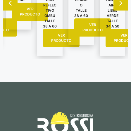
AIRE
REFLEC
O
VER
LIBRE
TIVO
TALLE
PRODUCTO
VERDE
OMBU
38 A 60
TALLE
TALLE
R
VER
34 A 50
38 A 60
UCTO
PRODUCTO
VER
VER
PRODUC
PRODUCTO