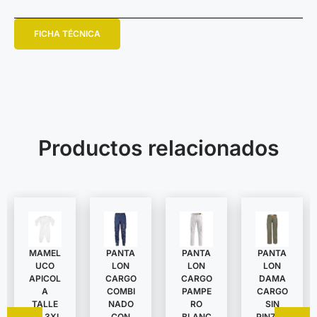
FICHA TÉCNICA
Productos relacionados
MAMEL
PANTA
PANTA
PANTA
UCO
LON
LON
LON
APICOL
DAMA
CARGO
CARGO
A
CARGO
COMBI
PAMPE
TALLE
SIN
NADO
RO
S A 3XL
PINZAS
CON
BLANC