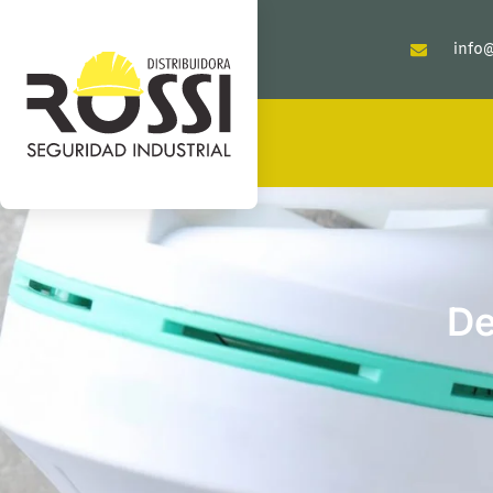
info@
De