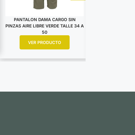
PANTALON DAMA CARGO SIN
PANTALON DA
PINZAS AIRE LIBRE VERDE TALLE 34 A
PINZAS AIRE LIBRE
50
5
VER PRODUCTO
VER PR