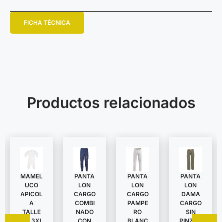
FICHA TÉCNICA
Productos relacionados
MAMEL
PANTA
PANTA
PANTA
UCO
LON
LON
LON
APICOL
DAMA
CARGO
CARGO
A
CARGO
COMBI
PAMPE
TALLE
SIN
NADO
RO
S A 3XL
PINZAS
CON
BLANC