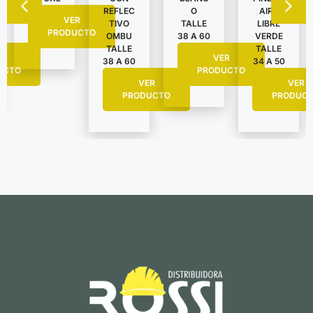
AIRE
REFLEC
O
VER
LIBRE
TIVO
TALLE
PRODUCTO
VERDE
OMBU
38 A 60
TALLE
TALLE
R
VER
34 A 50
38 A 60
UCTO
PRODUCTO
VER
VER
PRODUC
PRODUCTO