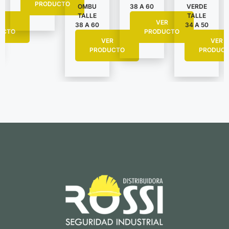
PRODUCTO
VERDE
OMBU
38 A 60
TALLE
TALLE
R
VER
34 A 50
38 A 60
UCTO
PRODUCTO
VER
VER
PRODUC
PRODUCTO