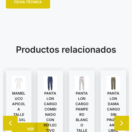
FICHA TÉCNICA
Productos relacionados
MAMEL
PANTA
PANTA
PANTA
UCO
LON
LON
LON
APICOL
DAMA
CARGO
CARGO
A
CARGO
COMBI
PAMPE
TALLE
SIN
NADO
RO
S A 3XL
PINZAS
CON
BLANC
AIRE
REFLEC
O
VER
LIBRE
TIVO
TALLE