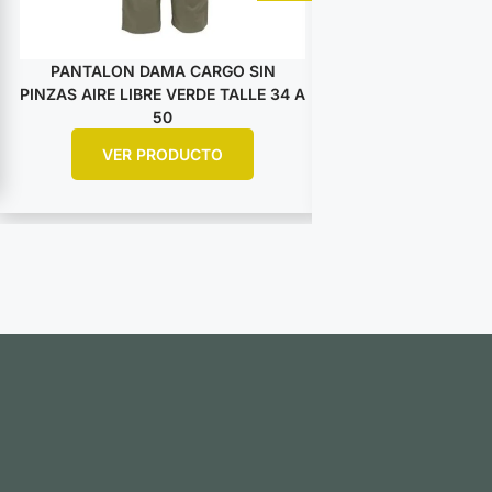
PANTALON DAMA CARGO SIN
PANTALON DA
PINZAS AIRE LIBRE VERDE TALLE 34 A
PINZAS AIRE LIBRE
50
5
VER PRODUCTO
VER PR