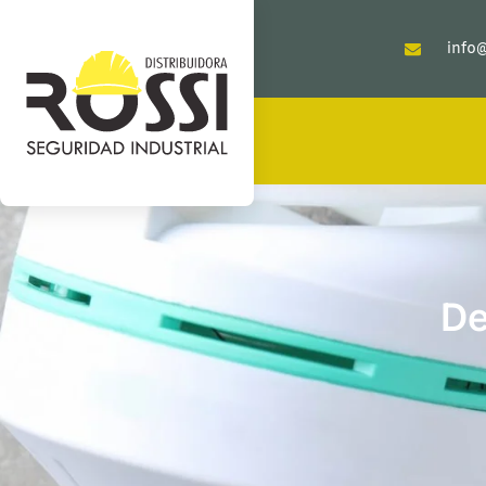
info@
De