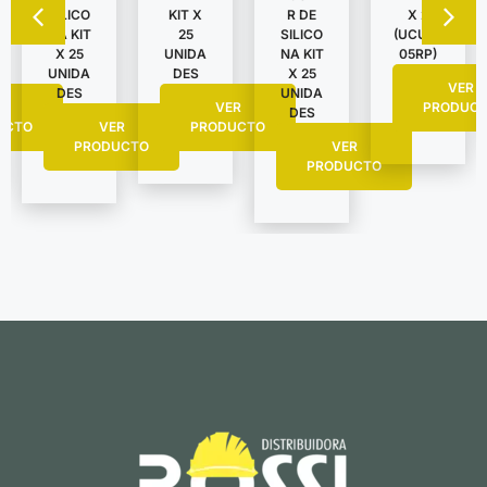
SILICO
KIT X
R DE
X 2
NA KIT
25
SILICO
(UCU62
X 25
UNIDA
NA KIT
05RP)
UNIDA
DES
X 25
VER
DES
UNIDA
R
VER
PRODUC
DES
UCTO
VER
PRODUCTO
PRODUCTO
VER
PRODUCTO