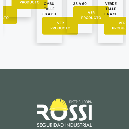
PRODUCTO
VERDE
OMBU
38 A 60
TALLE
TALLE
R
VER
34 A 50
38 A 60
UCTO
PRODUCTO
VER
VER
PRODUC
PRODUCTO