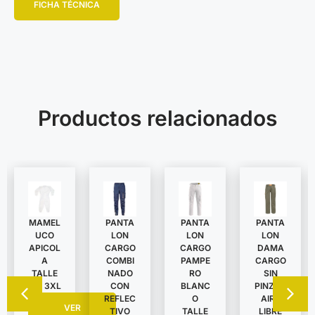
FICHA TÉCNICA
Productos relacionados
MAMEL
PANTA
PANTA
PANTA
UCO
LON
LON
LON
APICOL
DAMA
CARGO
CARGO
A
CARGO
COMBI
PAMPE
TALLE
SIN
NADO
RO
S A 3XL
PINZAS
CON
BLANC
AIRE
REFLEC
O
VER
LIBRE
TIVO
TALLE