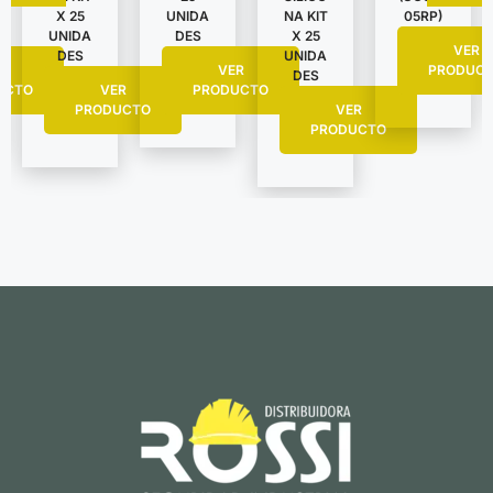
X 25
UNIDA
NA KIT
05RP)
UNIDA
DES
X 25
VER
DES
UNIDA
R
VER
PRODUC
DES
UCTO
VER
PRODUCTO
PRODUCTO
VER
PRODUCTO