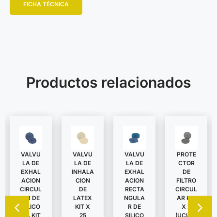
FICHA TÉCNICA
Productos relacionados
VALVU
VALVU
VALVU
PROTE
LA DE
LA DE
LA DE
CTOR
EXHAL
INHALA
EXHAL
DE
ACION
CION
ACION
FILTRO
CIRCUL
DE
RECTA
CIRCUL
AR DE
LATEX
NGULA
AR KIT
SILICO
KIT X
R DE
X 2
NA KIT
25
SILICO
(UCU62