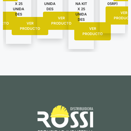
X 25
UNIDA
NA KIT
05RP)
UNIDA
DES
X 25
VER
DES
UNIDA
R
VER
PRODUC
DES
UCTO
VER
PRODUCTO
PRODUCTO
VER
PRODUCTO