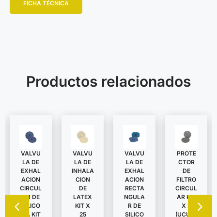
FICHA TÉCNICA
Productos relacionados
VALVU
VALVU
VALVU
PROTE
LA DE
LA DE
LA DE
CTOR
EXHAL
INHALA
EXHAL
DE
ACION
CION
ACION
FILTRO
CIRCUL
DE
RECTA
CIRCUL
AR DE
LATEX
NGULA
AR KIT
SILICO
KIT X
R DE
X 2
NA KIT
25
SILICO
(UCU62