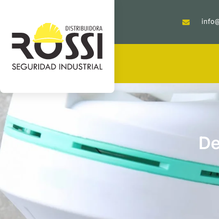
info@
De