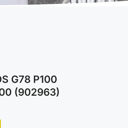
S G78 P100
000 (902963)