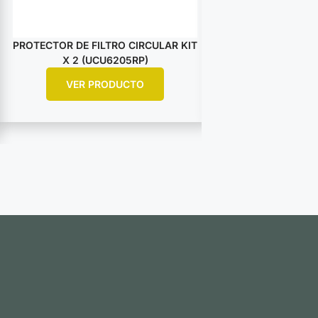
PROTECTOR DE FILTRO CIRCULAR KIT
RETENEDOR PA
X 2 (UCU6205RP)
UCU0511R
VER PRODUCTO
VER PR