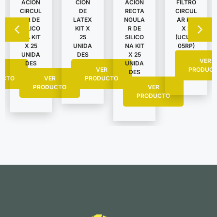
ACION
CION
ACION
FILTRO
CIRCUL
DE
RECTA
CIRCUL
AR DE
LATEX
NGULA
AR KIT
SILICO
KIT X
R DE
X 2
NA KIT
25
SILICO
(UCU62
X 25
UNIDA
NA KIT
05RP)
UNIDA
DES
X 25
VER
DES
UNIDA
R
VER
PRODUC
DES
UCTO
VER
PRODUCTO
PRODUCTO
VER
PRODUCTO