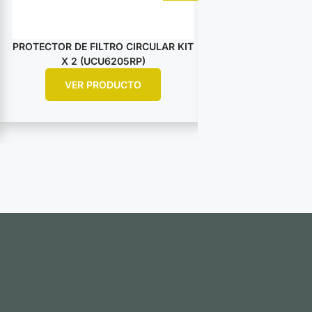
PROTECTOR DE FILTRO CIRCULAR KIT
RETENEDOR PA
X 2 (UCU6205RP)
UCU0511R
VER PRODUCTO
VER PR