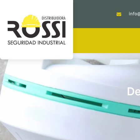
info@
De