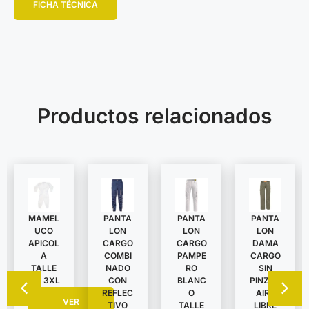
FICHA TÉCNICA
Productos relacionados
MAMEL
PANTA
PANTA
PANTA
UCO
LON
LON
LON
APICOL
DAMA
CARGO
CARGO
A
CARGO
COMBI
PAMPE
TALLE
SIN
NADO
RO
S A 3XL
PINZAS
CON
BLANC
AIRE
REFLEC
O
VER
LIBRE
TIVO
TALLE