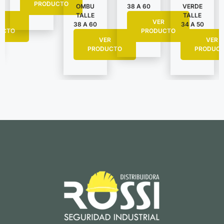
PRODUCTO
VERDE
OMBU
38 A 60
TALLE
TALLE
R
VER
34 A 50
38 A 60
UCTO
PRODUCTO
VER
VER
PRODUC
PRODUCTO