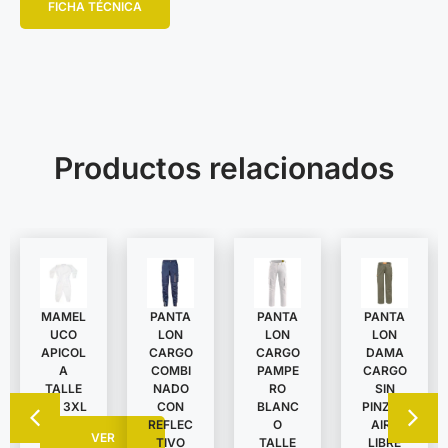
FICHA TÉCNICA
Productos relacionados
MAMEL
PANTA
PANTA
PANTA
UCO
LON
LON
LON
APICOL
DAMA
CARGO
CARGO
A
CARGO
COMBI
PAMPE
TALLE
SIN
NADO
RO
S A 3XL
PINZAS
CON
BLANC
AIRE
REFLEC
O
VER
LIBRE
TIVO
TALLE