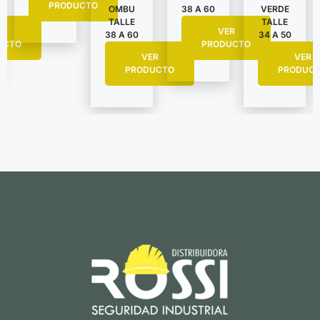
PRODUCTO
VERDE
OMBU
38 A 60
TALLE
TALLE
R
VER
34 A 50
38 A 60
UCTO
PRODUCTO
VER
VER
PRODUC
PRODUCTO