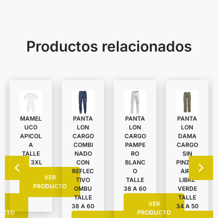
Productos relacionados
MAMEL
PANTA
PANTA
PANTA
UCO
LON
LON
LON
APICOL
DAMA
CARGO
CARGO
A
CARGO
COMBI
PAMPE
TALLE
SIN
NADO
RO
S A 3XL
PINZAS
CON
BLANC
AIRE
REFLEC
O
VER
LIBRE
TIVO
TALLE
PRODUCTO
VERDE
OMBU
38 A 60
TALLE
TALLE
R
VER
34 A 50
38 A 60
UCTO
PRODUCTO