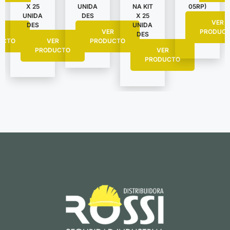
X 25
UNIDA
NA KIT
05RP)
UNIDA
DES
X 25
VER
DES
UNIDA
R
VER
PRODUC
DES
UCTO
VER
PRODUCTO
PRODUCTO
VER
PRODUCTO