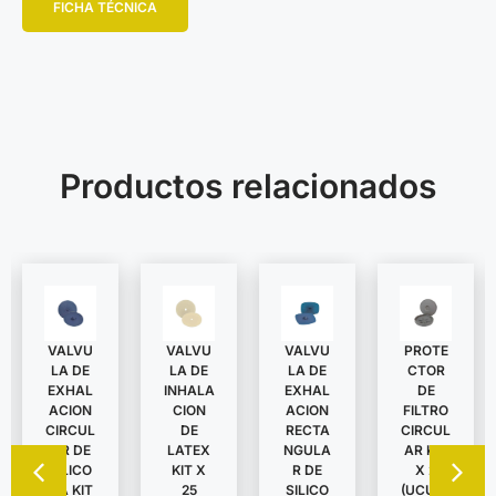
FICHA TÉCNICA
Productos relacionados
VALVU
VALVU
VALVU
PROTE
LA DE
LA DE
LA DE
CTOR
EXHAL
INHALA
EXHAL
DE
ACION
CION
ACION
FILTRO
CIRCUL
DE
RECTA
CIRCUL
AR DE
LATEX
NGULA
AR KIT
SILICO
KIT X
R DE
X 2
NA KIT
25
SILICO
(UCU62