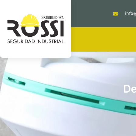
info@
De