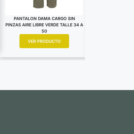
PANTALON DAMA CARGO SIN
PANTALON DA
PINZAS AIRE LIBRE VERDE TALLE 34 A
PINZAS AIRE LIBRE
50
5
VER PRODUCTO
VER PR