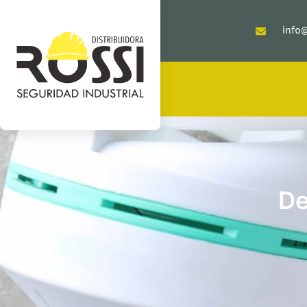
info@
De