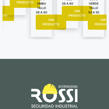
PRODUCTO
VERDE
OMBU
38 A 60
TALLE
TALLE
R
VER
34 A 50
38 A 60
UCTO
PRODUCTO
VER
VER
PRODUC
PRODUCTO