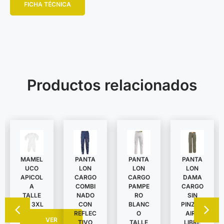
FICHA TÉCNICA
Productos relacionados
MAMEL
PANTA
PANTA
PANTA
UCO
LON
LON
LON
APICOL
DAMA
CARGO
CARGO
A
CARGO
COMBI
PAMPE
TALLE
SIN
NADO
RO
S A 3XL
PINZAS
CON
BLANC
AIRE
REFLEC
O
VER
LIBRE
TIVO
TALLE