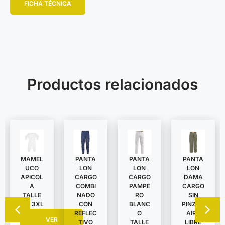
FICHA TÉCNICA
Productos relacionados
MAMEL
PANTA
PANTA
PANTA
UCO
LON
LON
LON
APICOL
DAMA
CARGO
CARGO
A
CARGO
COMBI
PAMPE
TALLE
SIN
NADO
RO
S A 3XL
PINZAS
CON
BLANC
AIRE
REFLEC
O
VER
LIBRE
TIVO
TALLE