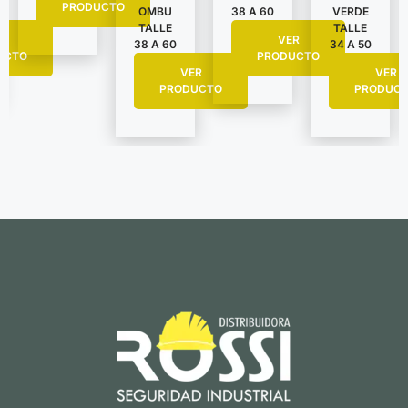
PRODUCTO
VERDE
OMBU
38 A 60
TALLE
TALLE
R
VER
34 A 50
38 A 60
UCTO
PRODUCTO
VER
VER
PRODUC
PRODUCTO