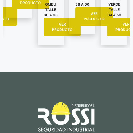
PRODUCTO
VERDE
OMBU
38 A 60
TALLE
TALLE
R
VER
34 A 50
38 A 60
UCTO
PRODUCTO
VER
VER
PRODUC
PRODUCTO