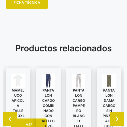
FICHA TÉCNICA
Productos relacionados
MAMEL
PANTA
PANTA
PANTA
UCO
LON
LON
LON
APICOL
DAMA
CARGO
CARGO
A
CARGO
COMBI
PAMPE
TALLE
SIN
NADO
RO
S A 3XL
PINZAS
CON
BLANC
AIRE
REFLEC
O
VER
LIBRE
TIVO
TALLE