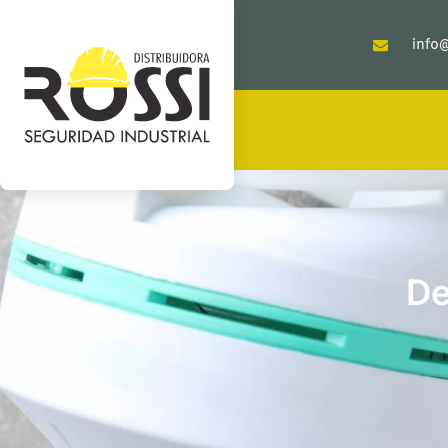
info@
De