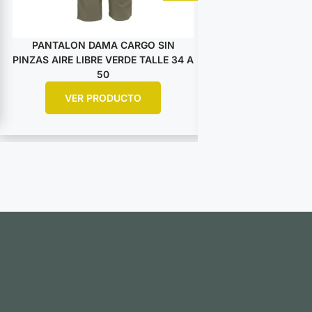
PANTALON DAMA CARGO SIN
PANTALON DA
PINZAS AIRE LIBRE VERDE TALLE 34 A
PINZAS AIRE LIBRE
50
5
VER PRODUCTO
VER PR