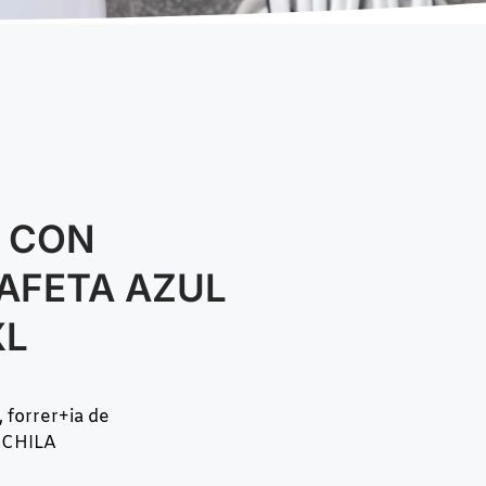
E CON
AFETA AZUL
XL
 forrer+ia de
MOCHILA