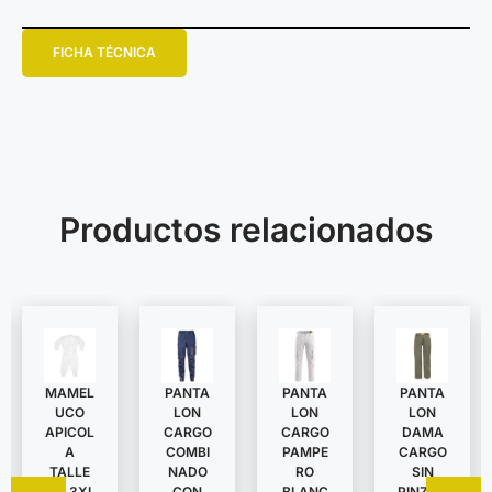
FICHA TÉCNICA
Productos relacionados
MAMEL
PANTA
PANTA
PANTA
UCO
LON
LON
LON
APICOL
DAMA
CARGO
CARGO
A
CARGO
COMBI
PAMPE
TALLE
SIN
NADO
RO
S A 3XL
PINZAS
CON
BLANC