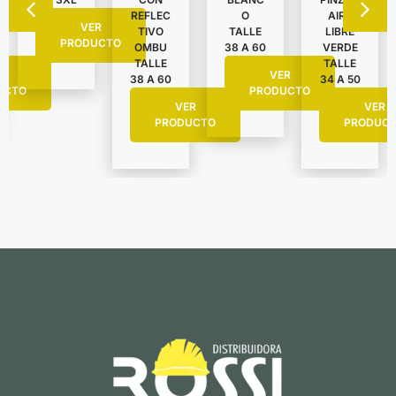
AIRE
REFLEC
O
VER
LIBRE
TIVO
TALLE
PRODUCTO
VERDE
OMBU
38 A 60
TALLE
TALLE
R
VER
34 A 50
38 A 60
UCTO
PRODUCTO
VER
VER
PRODUC
PRODUCTO