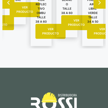
AIRE
REFLEC
O
VER
LIBRE
TIVO
TALLE
PRODUCTO
VERDE
OMBU
38 A 60
TALLE
TALLE
R
VER
34 A 50
38 A 60
UCTO
PRODUCTO
VER
VER
PRODUC
PRODUCTO