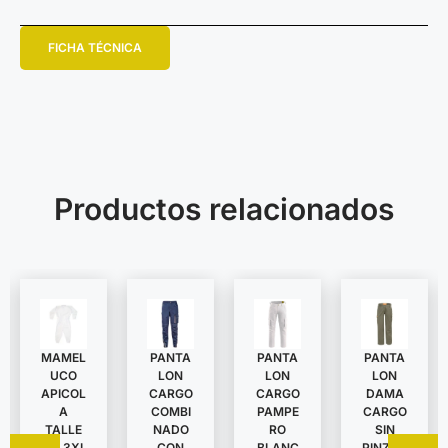
FICHA TÉCNICA
Productos relacionados
MAMEL
PANTA
PANTA
PANTA
UCO
LON
LON
LON
APICOL
DAMA
CARGO
CARGO
A
CARGO
COMBI
PAMPE
TALLE
SIN
NADO
RO
S A 3XL
PINZAS
CON
BLANC