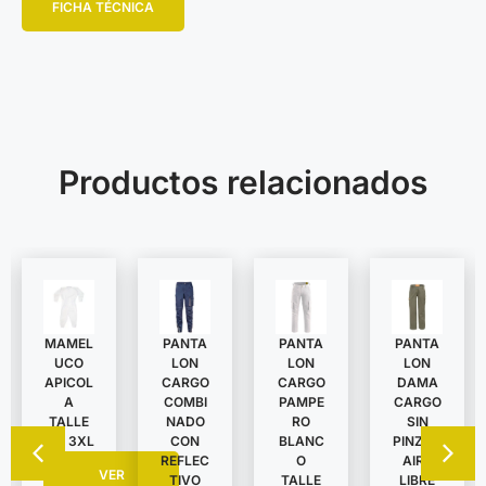
FICHA TÉCNICA
Productos relacionados
MAMEL
PANTA
PANTA
PANTA
UCO
LON
LON
LON
APICOL
DAMA
CARGO
CARGO
A
CARGO
COMBI
PAMPE
TALLE
SIN
NADO
RO
S A 3XL
PINZAS
CON
BLANC
AIRE
REFLEC
O
VER
LIBRE
TIVO
TALLE