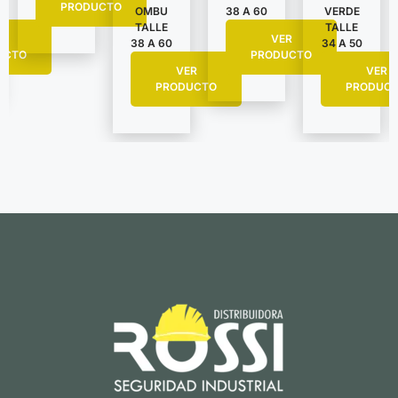
PRODUCTO
VERDE
OMBU
38 A 60
TALLE
TALLE
R
VER
34 A 50
38 A 60
UCTO
PRODUCTO
VER
VER
PRODUC
PRODUCTO