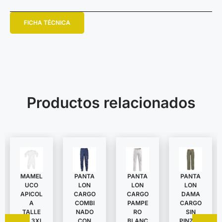
FICHA TÉCNICA
Productos relacionados
MAMEL
PANTA
PANTA
PANTA
UCO
LON
LON
LON
APICOL
DAMA
CARGO
CARGO
A
CARGO
COMBI
PAMPE
TALLE
SIN
NADO
RO
S A 3XL
PINZAS
CON
BLANC