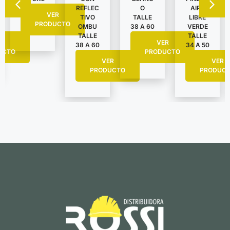
AIRE
REFLEC
O
VER
LIBRE
TIVO
TALLE
PRODUCTO
VERDE
OMBU
38 A 60
TALLE
TALLE
R
VER
34 A 50
38 A 60
UCTO
PRODUCTO
VER
VER
PRODUC
PRODUCTO