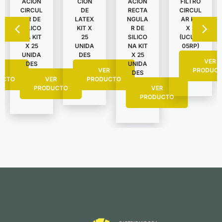
ACION
CION
ACION
FILTRO
CIRCUL
DE
RECTA
CIRCUL
AR DE
LATEX
NGULA
AR KIT
SILICO
KIT X
R DE
X 2
NA KIT
25
SILICO
(UCU62
X 25
UNIDA
NA KIT
05RP)
UNIDA
DES
X 25
VER
DES
UNIDA
R
VER
PRODUC
DES
UCTO
VER
PRODUCTO
PRODUCTO
VER
PRODUCTO