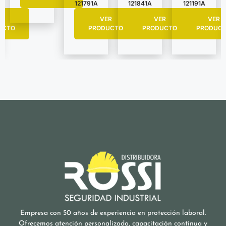
121791A
121841A
121191A
R
VER
VER
VER
UCTO
PRODUCTO
PRODUCTO
PRODUC
Empresa con 50 años de experiencia en protección laboral.
Ofrecemos atención personalizada, capacitación continua y