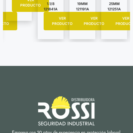
1.1/8
19MM
25MM
PRODUCTO
121841A
121191A
121251A
R
VER
VER
VER
UCTO
PRODUCTO
PRODUCTO
PRODUC
Empresa con 50 años de experiencia en protección laboral.