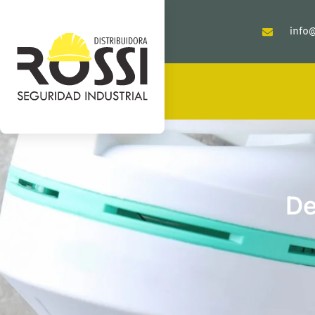
info@
De