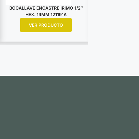
BOCALLAVE ENCASTRE IRIMO 1/2″
BOCALLAVE ENCA
HEX. 19MM 121191A
HEX. 25M
VER PRODUCTO
VER PR