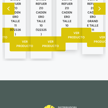
REFUER
REFUER
REFUER
REFUER
ZO
ZO
ZO
ZO
CADEN
CADEN
CADEN
CADEN
ERO
ERO
ERO
ERO
TALLE
TALLE
TALLE
GRAND
11
10
10
E TALLE
(172326
(122325
11
R
VER
)
)
UCTO
PRODUCTO
VER
VER
VER
PRODUC
PRODUCTO
PRODUCTO