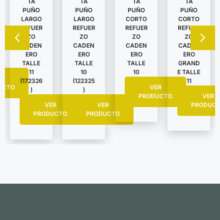
TA
TA
TA
TA
PUÑO
PUÑO
PUÑO
PUÑO
LARGO
LARGO
CORTO
CORTO
REFUER
REFUER
REFUER
REFUER
ZO
ZO
ZO
ZO
CADEN
CADEN
CADEN
CADEN
ERO
ERO
ERO
ERO
TALLE
TALLE
TALLE
GRAND
11
10
10
E TALLE
R
(172326
(122325
11
UCTO
VER
)
)
PRODUCTO
VER
VER
VER
PRODUC
PRODUCTO
PRODUCTO