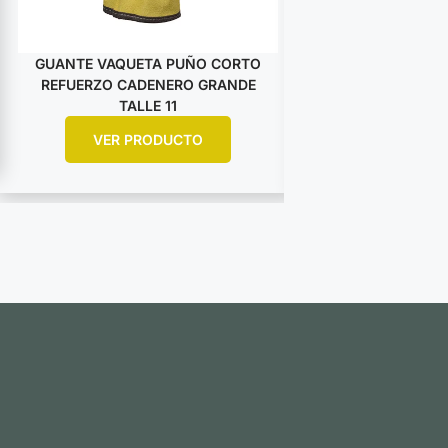
GUANTE VAQUETA PUÑO CORTO
GUANTE VAQUET
REFUERZO CADENERO GRANDE
DESCARNE AM
TALLE 11
ARGO
VER PRODUCTO
VER PR