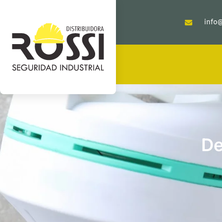
info@
De