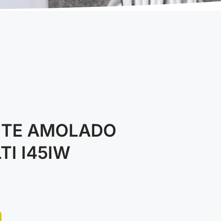
NTE AMOLADO
I I45IW