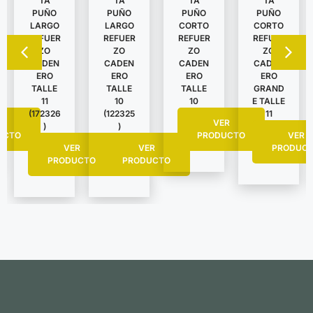
TA
TA
TA
TA
PUÑO
PUÑO
PUÑO
PUÑO
LARGO
LARGO
CORTO
CORTO
REFUER
REFUER
REFUER
REFUER
ZO
ZO
ZO
ZO
CADEN
CADEN
CADEN
CADEN
ERO
ERO
ERO
ERO
TALLE
TALLE
TALLE
GRAND
11
10
10
E TALLE
(172326
(122325
11
R
VER
)
)
UCTO
PRODUCTO
VER
VER
VER
PRODUC
PRODUCTO
PRODUCTO