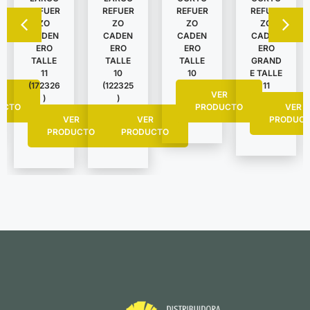
REFUER
REFUER
REFUER
REFUER
ZO
ZO
ZO
ZO
CADEN
CADEN
CADEN
CADEN
ERO
ERO
ERO
ERO
TALLE
TALLE
TALLE
GRAND
11
10
10
E TALLE
(172326
(122325
11
R
VER
)
)
UCTO
PRODUCTO
VER
VER
VER
PRODUC
PRODUCTO
PRODUCTO