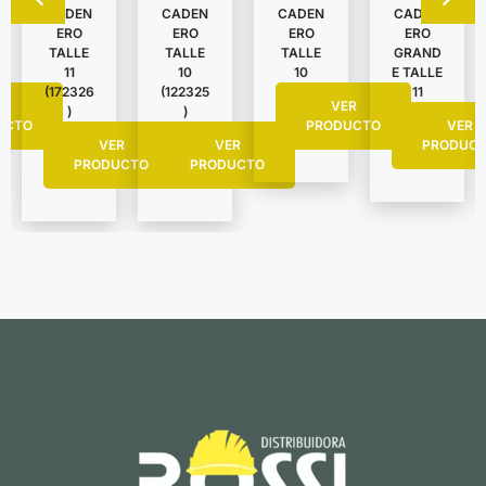
CADEN
CADEN
CADEN
CADEN
ERO
ERO
ERO
ERO
TALLE
TALLE
TALLE
GRAND
11
10
10
E TALLE
(172326
(122325
11
R
VER
)
)
UCTO
PRODUCTO
VER
VER
VER
PRODUC
PRODUCTO
PRODUCTO