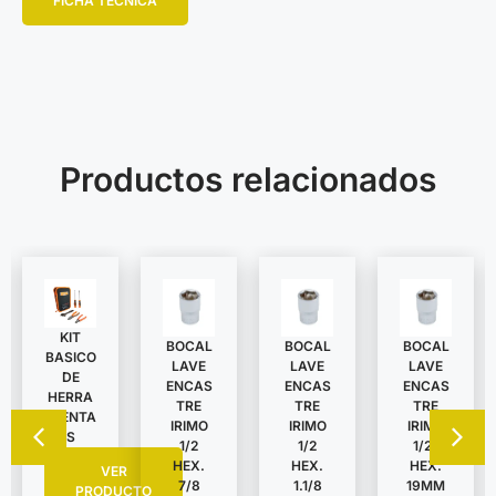
FICHA TÉCNICA
Productos relacionados
KIT
BOCAL
BOCAL
BOCAL
BASICO
LAVE
LAVE
LAVE
DE
ENCAS
ENCAS
ENCAS
HERRA
TRE
TRE
TRE
MIENTA
IRIMO
IRIMO
IRIMO
S
1/2
1/2
1/2″
HEX.
HEX.
HEX.
VER
7/8
1.1/8
19MM
PRODUCTO