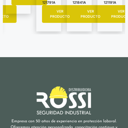
121791A
121841A
121191A
R
VER
VER
VER
UCTO
PRODUCTO
PRODUCTO
PRODUC
Empresa con 50 años de experiencia en protección laboral.
Ofrecemos atención personalizada, capacitación continua y