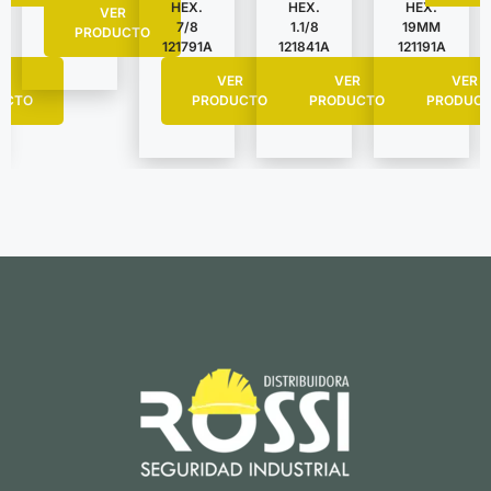
HEX.
HEX.
HEX.
VER
7/8
1.1/8
19MM
PRODUCTO
121791A
121841A
121191A
R
VER
VER
VER
UCTO
PRODUCTO
PRODUCTO
PRODUC