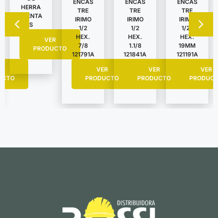
ENCAS
ENCAS
ENCAS
HERRA
TRE
TRE
TRE
MIENTA
IRIMO
IRIMO
IRIMO
S
1/2
1/2
1/2″
HEX.
HEX.
HEX.
VER
7/8
1.1/8
19MM
PRODUCTO
121791A
121841A
121191A
R
VER
VER
VER
UCTO
PRODUCTO
PRODUCTO
PRODUC