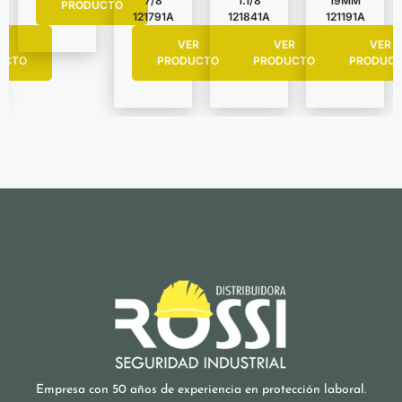
7/8
1.1/8
19MM
PRODUCTO
121791A
121841A
121191A
R
VER
VER
VER
UCTO
PRODUCTO
PRODUCTO
PRODUC
Empresa con 50 años de experiencia en protección laboral.