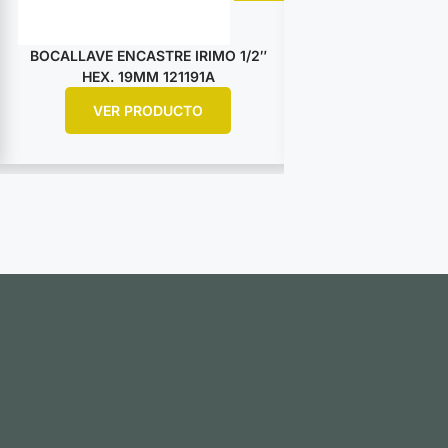
BOCALLAVE ENCASTRE IRIMO 1/2″
BOCALLAVE ENCA
HEX. 19MM 121191A
HEX. 25M
VER PRODUCTO
VER PR