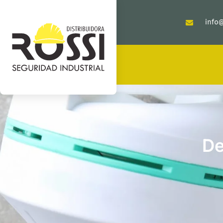
info@
De